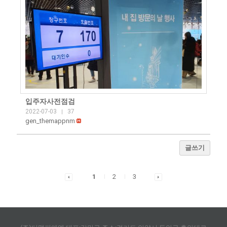
입주자사전점검
2022-07-03
37
|
gen_themappnm
글쓰기
1
2
3